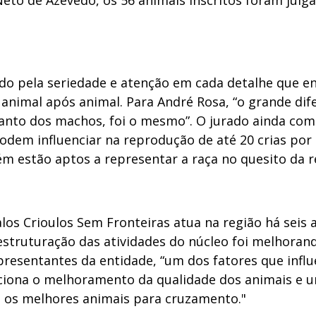
Neto de Azevedo, os 56 animais inscritos foram jul
o pela seriedade e atenção em cada detalhe que env
imal após animal. Para André Rosa, “o grande dife
uanto dos machos, foi o mesmo”. O jurado ainda com
em influenciar na reprodução de até 20 crias por a
m estão aptos a representar a raça no quesito da r
os Crioulos Sem Fronteiras atua na região há seis 
estruturação das atividades do núcleo foi melhoran
presentantes da entidade, “um dos fatores que influ
orciona o melhoramento da qualidade dos animais e 
os melhores animais para cruzamento."