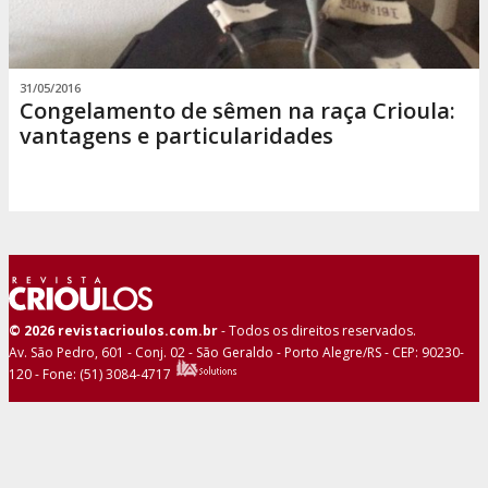
31/05/2016
Congelamento de sêmen na raça Crioula:
vantagens e particularidades
© 2026 revistacrioulos.com.br
- Todos os direitos reservados.
Av. São Pedro, 601 - Conj. 02 - São Geraldo - Porto Alegre/RS - CEP: 90230-
120 - Fone: (51) 3084-4717