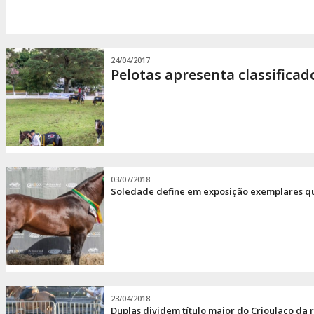
24/04/2017
Pelotas apresenta classificad
03/07/2018
Soledade define em exposição exemplares qu
23/04/2018
Duplas dividem título maior do Crioulaço da 